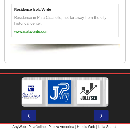
Residence Isola Verde
Residence in Pisa Cisanello, not far away from the city
historical center.
www.isolaverde.com
❮
❯
AnyWeb
|
Pisa
Online |
Piazza Armerina
|
Hotels Web
|
Italia Search