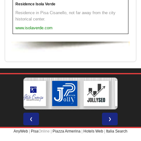
Residence Isola Verde
Residence in Pisa Cisanello, not far away from the city
historical center.
www.isolaverde.com
❮
❯
AnyWeb
|
Pisa
Online |
Piazza Armerina
|
Hotels Web
|
Italia Search