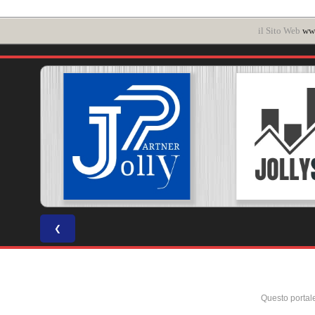
il Sito Web
www
❮
Questo portal