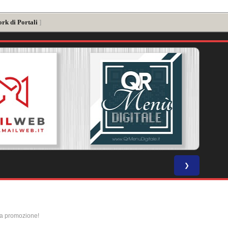
rk di Portali
]
❯
la promozione!