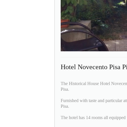
Hotel Novecento Pisa P
The Historical House Hotel Novecento 
Pisa.
Furnished with taste and particular att
Pisa.
The hotel has 14 rooms all equipped w