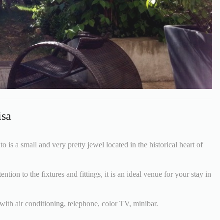
isa
is a small and very pretty jewel located in the historical heart of
ention to the fixtures and fittings, it is an ideal venue for your stay in
ith air conditioning, telephone, color TV, minibar.