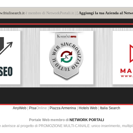
.friulisearch.it
è membro di NetworkPortali.it | [
Aggiungi la tua Azienda al Netwo
AnyWeb
|
Pisa
Online |
Piazza Armerina
|
Hotels Web
|
Italia Search
Portale Web membro di
NETWORK PORTALI
e aderisce al progetto di PROMOZIONE MULTI-CANALE: unico inserimento, multip