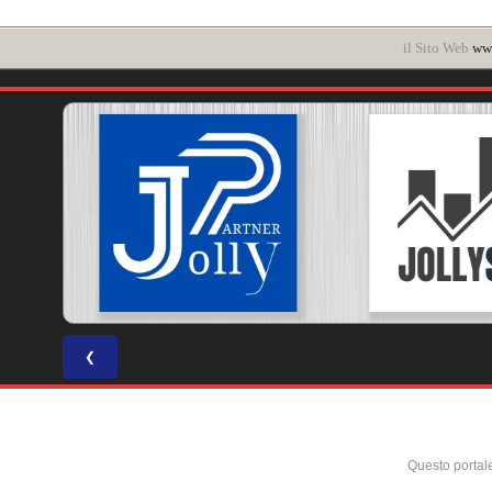
il Sito Web
www
❮
Questo portal