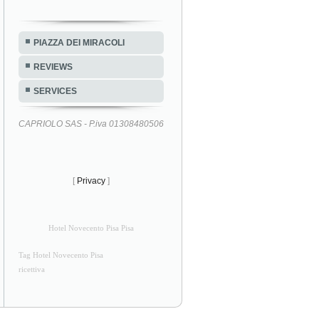
PIAZZA DEI MIRACOLI
REVIEWS
SERVICES
CAPRIOLO SAS - P.iva 01308480506
[
Privacy
]
Hotel Novecento Pisa Pisa
Tag Hotel Novecento Pisa
ricettiva