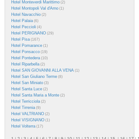
Hotel Monteverdi Marittimo
(2)
Hotel Montopoli Val d'Arno
(1)
Hotel Navacchio
(2)
Hotel Palaia
(6)
Hotel Peccioli
(4)
Hotel PERIGNANO
(29)
Hotel Pisa
(167)
Hotel Pomarance
(1)
Hotel Ponsacco
(19)
Hotel Pontedera
(10)
Hotel Riparbella
(2)
Hotel SAN GIOVANNI ALLA VENA
(1)
Hotel San Giuliano Terme
(8)
Hotel San Miniato
(3)
Hotel Santa Luce
(2)
Hotel Santa Maria a Monte
(2)
Hotel Terricciola
(2)
Hotel Tirrenia
(9)
Hotel VALTRIANO
(2)
Hotel VISIGNANO
(1)
Hotel Volterra
(17)
1
|
2
|
3
|
4
|
5
|
6
|
7
|
8
|
9
|
10
|
11
|
12
|
13
|
14
|
15
|
16
|
17
|