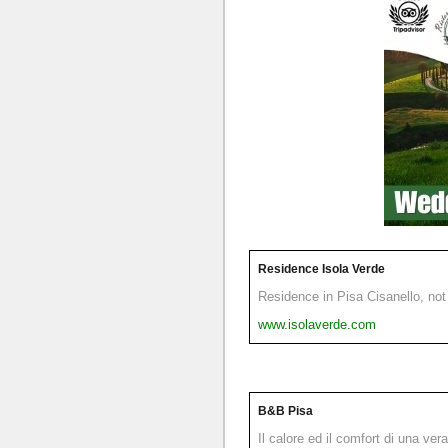
Residence Isola Verde
Residence in Pisa Cisanello, not 
www.isolaverde.com
B&B Pisa
Il calore ed il comfort di una ver