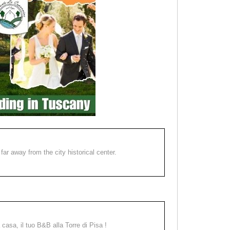
far away from the city historical center.
a casa, il tuo B&B alla Torre di Pisa !