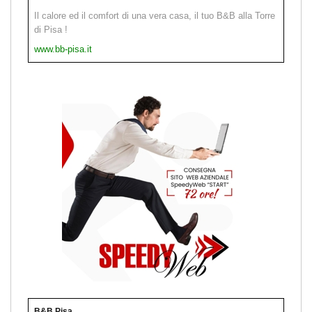
Il calore ed il comfort di una vera casa, il tuo B&B alla Torre
di Pisa !
www.bb-pisa.it
B&B Pisa