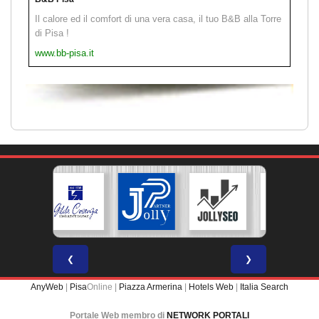
Il calore ed il comfort di una vera casa, il tuo B&B alla Torre
di Pisa !
www.bb-pisa.it
❮
❯
AnyWeb
|
Pisa
Online |
Piazza Armerina
|
Hotels Web
|
Italia Search
Portale Web membro di
NETWORK PORTALI