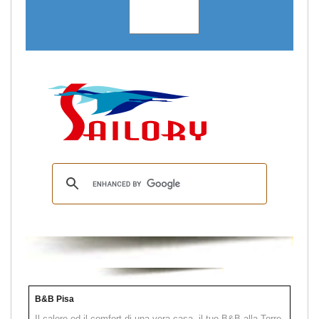
B&B Pisa
Il calore ed il comfort di una vera casa, il tuo B&B alla Torre