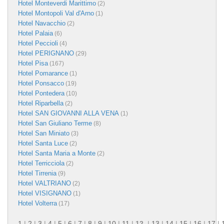
Hotel Monteverdi Marittimo
(2)
Hotel Montopoli Val d'Arno
(1)
Hotel Navacchio
(2)
Hotel Palaia
(6)
Hotel Peccioli
(4)
Hotel PERIGNANO
(29)
Hotel Pisa
(167)
Hotel Pomarance
(1)
Hotel Ponsacco
(19)
Hotel Pontedera
(10)
Hotel Riparbella
(2)
Hotel SAN GIOVANNI ALLA VENA
(1)
Hotel San Giuliano Terme
(8)
Hotel San Miniato
(3)
Hotel Santa Luce
(2)
Hotel Santa Maria a Monte
(2)
Hotel Terricciola
(2)
Hotel Tirrenia
(9)
Hotel VALTRIANO
(2)
Hotel VISIGNANO
(1)
Hotel Volterra
(17)
1
|
2
|
3
|
4
|
5
|
6
|
7
|
8
|
9
|
10
|
11
|
12
|
13
|
14
|
15
|
16
|
17
|