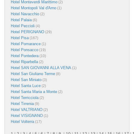
Hotel Monteverdi Marittimo
(2)
Hotel Montopoli Val d'Arno
(1)
Hotel Navacchio
(2)
Hotel Palaia
(6)
Hotel Peccioli
(4)
Hotel PERIGNANO
(29)
Hotel Pisa
(167)
Hotel Pomarance
(1)
Hotel Ponsacco
(19)
Hotel Pontedera
(10)
Hotel Riparbella
(2)
Hotel SAN GIOVANNI ALLA VENA
(1)
Hotel San Giuliano Terme
(8)
Hotel San Miniato
(3)
Hotel Santa Luce
(2)
Hotel Santa Maria a Monte
(2)
Hotel Terricciola
(2)
Hotel Tirrenia
(9)
Hotel VALTRIANO
(2)
Hotel VISIGNANO
(1)
Hotel Volterra
(17)
1
|
2
|
3
|
4
|
5
|
6
|
7
|
8
|
9
|
10
|
11
|
12
|
13
|
14
|
15
|
16
|
17
|