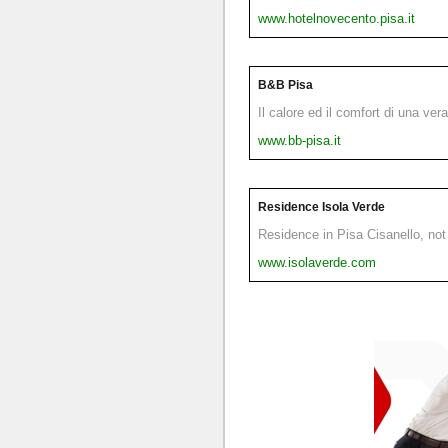
www.hotelnovecento.pisa.it
B&B Pisa
Il calore ed il comfort di una ver
www.bb-pisa.it
Residence Isola Verde
Residence in Pisa Cisanello, not 
www.isolaverde.com