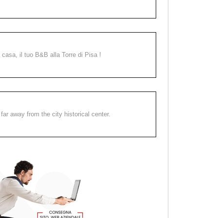
a casa, il tuo B&B alla Torre di Pisa !
far away from the city historical center.