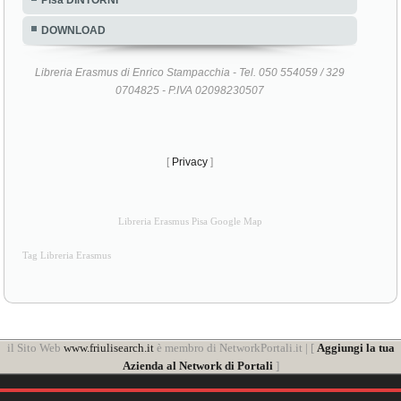
DOWNLOAD
Libreria Erasmus di Enrico Stampacchia - Tel. 050 554059 / 329
0704825 - P.IVA 02098230507
[
Privacy
]
Libreria Erasmus Pisa Google Map
Tag Libreria Erasmus
il Sito Web
www.friulisearch.it
è membro di NetworkPortali.it | [
Aggiungi la tua
Azienda al Network di Portali
]