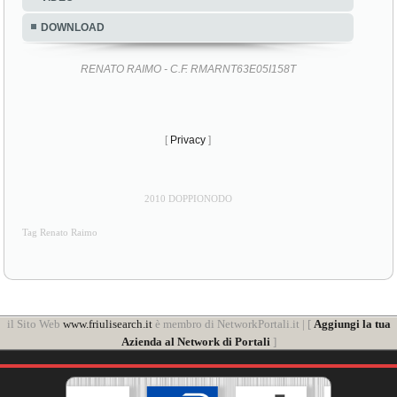
DOWNLOAD
RENATO RAIMO - C.F. RMARNT63E05I158T
[
Privacy
]
2010 DOPPIONODO
Tag Renato Raimo
il Sito Web
www.friulisearch.it
è membro di NetworkPortali.it | [
Aggiungi la tua
Azienda al Network di Portali
]