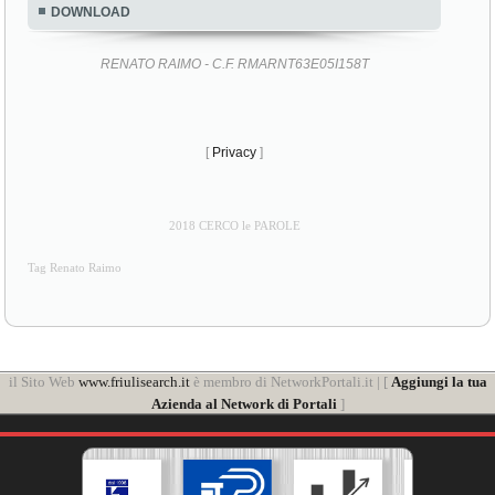
DOWNLOAD
RENATO RAIMO - C.F. RMARNT63E05I158T
[
Privacy
]
2018 CERCO le PAROLE
Tag Renato Raimo
il Sito Web
www.friulisearch.it
è membro di NetworkPortali.it | [
Aggiungi la tua
Azienda al Network di Portali
]