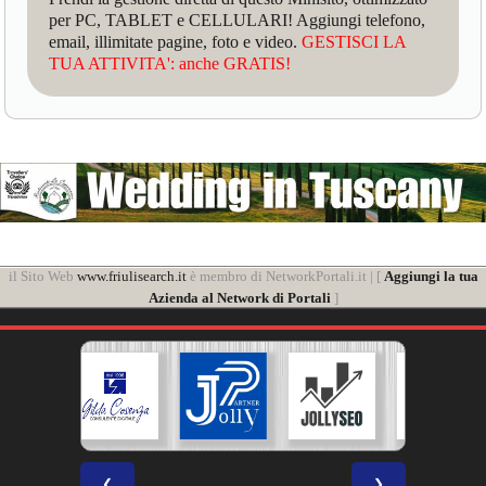
per PC, TABLET e CELLULARI! Aggiungi telefono,
email, illimitate pagine, foto e video.
GESTISCI LA
TUA ATTIVITA': anche GRATIS!
il Sito Web
www.friulisearch.it
è membro di NetworkPortali.it | [
Aggiungi la tua
Azienda al Network di Portali
]
❮
❯