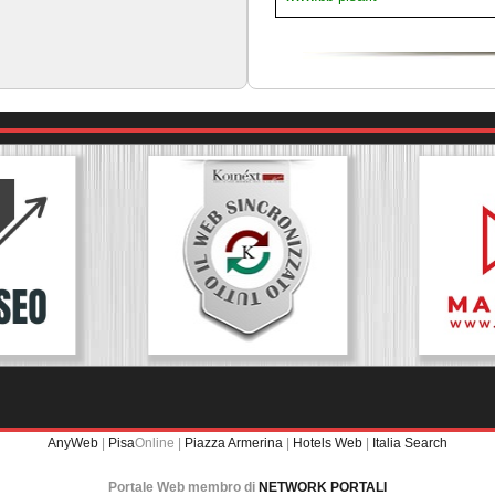
AnyWeb
|
Pisa
Online |
Piazza Armerina
|
Hotels Web
|
Italia Search
Portale Web membro di
NETWORK PORTALI