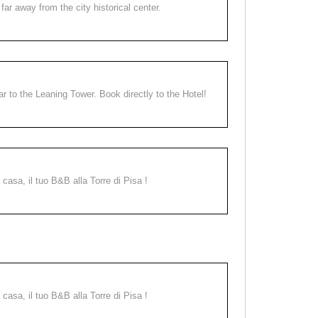
far away from the city historical center.
ear to the Leaning Tower. Book directly to the Hotel!
a casa, il tuo B&B alla Torre di Pisa !
a casa, il tuo B&B alla Torre di Pisa !