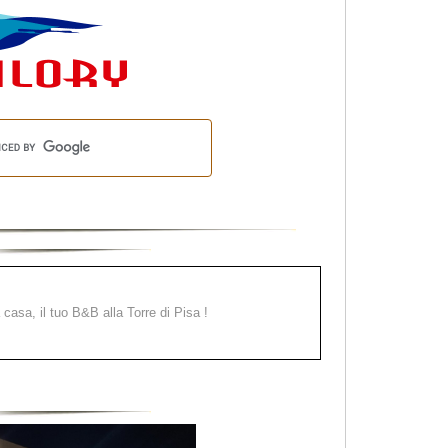
a casa, il tuo B&B alla Torre di Pisa !