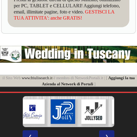
per PC, TABLET e CELLULARI! Aggiungi telefono,
email, illimitate pagine, foto e video.
GESTISCI LA
TUA ATTIVITA': anche GRATIS!
il Sito Web
www.friulisearch.it
è membro di NetworkPortali.it | [
Aggiungi la tua
Azienda al Network di Portali
]
❮
❯