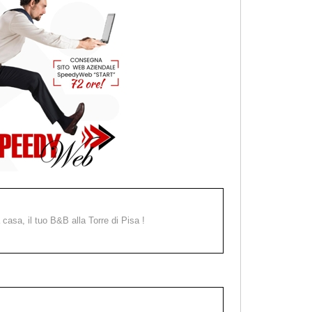
a casa, il tuo B&B alla Torre di Pisa !