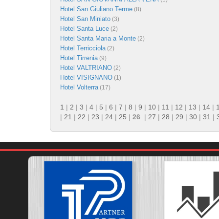
Hotel San Giuliano Terme
(8)
Hotel San Miniato
(3)
Hotel Santa Luce
(2)
Hotel Santa Maria a Monte
(2)
Hotel Terricciola
(2)
Hotel Tirrenia
(9)
Hotel VALTRIANO
(2)
Hotel VISIGNANO
(1)
Hotel Volterra
(17)
1
|
2
|
3
|
4
|
5
|
6
|
7
|
8
|
9
|
10
|
11
|
12
|
13
|
14
|
|
21
|
22
|
23
|
24
|
25
|
26
|
27
|
28
|
29
|
30
|
31
|