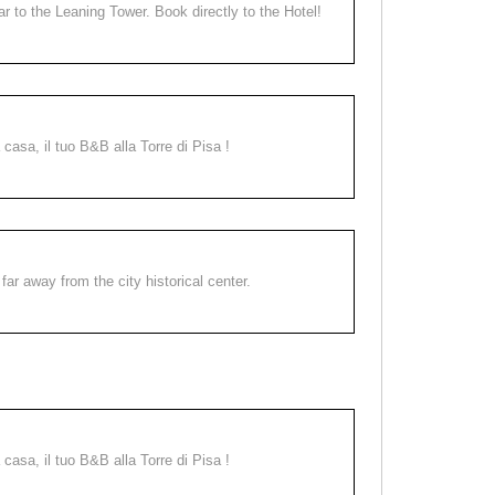
ear to the Leaning Tower. Book directly to the Hotel!
a casa, il tuo B&B alla Torre di Pisa !
far away from the city historical center.
a casa, il tuo B&B alla Torre di Pisa !