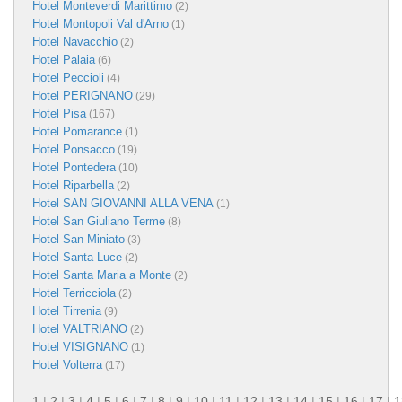
Hotel Monteverdi Marittimo
(2)
Hotel Montopoli Val d'Arno
(1)
Hotel Navacchio
(2)
Hotel Palaia
(6)
Hotel Peccioli
(4)
Hotel PERIGNANO
(29)
Hotel Pisa
(167)
Hotel Pomarance
(1)
Hotel Ponsacco
(19)
Hotel Pontedera
(10)
Hotel Riparbella
(2)
Hotel SAN GIOVANNI ALLA VENA
(1)
Hotel San Giuliano Terme
(8)
Hotel San Miniato
(3)
Hotel Santa Luce
(2)
Hotel Santa Maria a Monte
(2)
Hotel Terricciola
(2)
Hotel Tirrenia
(9)
Hotel VALTRIANO
(2)
Hotel VISIGNANO
(1)
Hotel Volterra
(17)
1
|
2
|
3
|
4
|
5
|
6
|
7
|
8
|
9
|
10
|
11
|
12
|
13
|
14
|
15
|
16
|
17
|
1