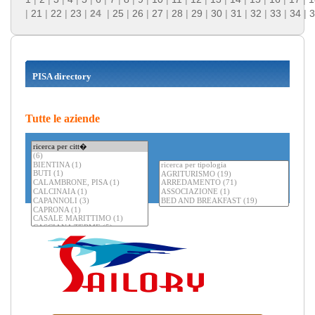
|
21
|
22
|
23
|
24
|
25
|
26
|
27
|
28
|
29
|
30
|
31
|
32
|
33
|
34
|
3
PISA directory
Tutte le aziende