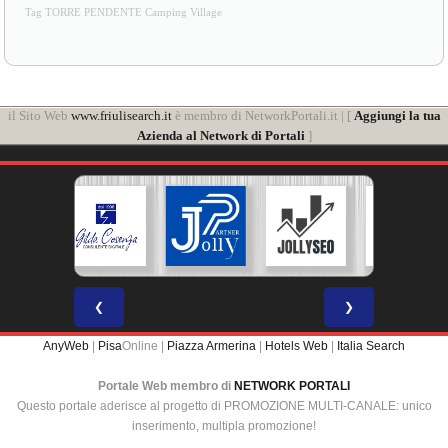
Tag TORRE PENDENTE Camping Village
il Sito Web
www.friulisearch.it
è membro di NetworkPortali.it | [
Aggiungi la tua
Azienda al Network di Portali
]
❮
❯
AnyWeb
|
Pisa
Online |
Piazza Armerina
|
Hotels Web
|
Italia Search
Portale Web membro di
NETWORK PORTALI
Questo portale aderisce al progetto di PROMOZIONE MULTI-CANALE: unico
inserimento, multipla promozione!