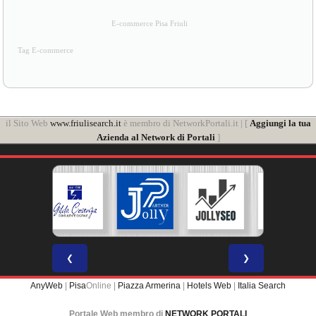
E-commerce Pisa Friuli
Tag E-commerce
il Sito Web
www.friulisearch.it
è membro di NetworkPortali.it | [
Aggiungi la tua
Azienda al Network di Portali
]
❮
❯
AnyWeb
|
Pisa
Online |
Piazza Armerina
|
Hotels Web
|
Italia Search
Portale Web membro di
NETWORK PORTALI