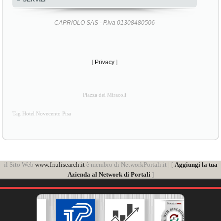
CAPRIOLO SAS - P.iva 01308480506
[
Privacy
]
Piazza dei Miracoli
Tag Hotel Novecento Pisa
il Sito Web
www.friulisearch.it
è membro di NetworkPortali.it | [
Aggiungi la tua
Azienda al Network di Portali
]