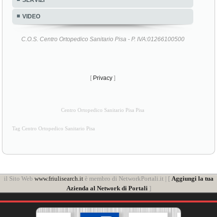
VIDEO
C.O.S. Centro Ortopedico Sanitario Pisa - P. IVA:01266100500
[
Privacy
]
Centro Ortopedico Sanitario Pisa Pisa
Tag Centro Ortopedico Sanitario Pisa
il Sito Web
www.friulisearch.it
è membro di NetworkPortali.it | [
Aggiungi la tua
Azienda al Network di Portali
]