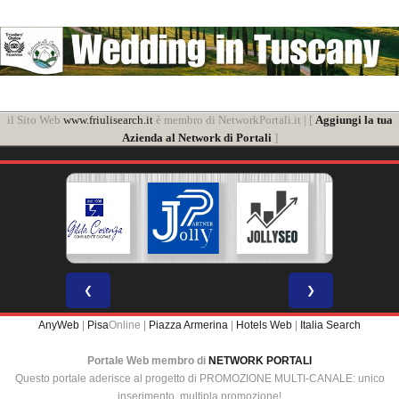
il Sito Web
www.friulisearch.it
è membro di NetworkPortali.it | [
Aggiungi la tua
Azienda al Network di Portali
]
❮
❯
AnyWeb
|
Pisa
Online |
Piazza Armerina
|
Hotels Web
|
Italia Search
Portale Web membro di
NETWORK PORTALI
Questo portale aderisce al progetto di PROMOZIONE MULTI-CANALE: unico
inserimento, multipla promozione!