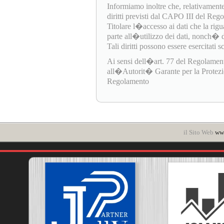
Informiamo inoltre che, relativamente
diritti previsti dal CAPO III del Re
Titolare l�accesso ai dati che la rigua
parte all�utilizzo dei dati, nonch� di e
Tali diritti possono essere esercitati 
Ai sensi dell�art. 77 del Regolamen
all�Autorit� Garante per la Protezione
Regolamento
il Sito Web
www