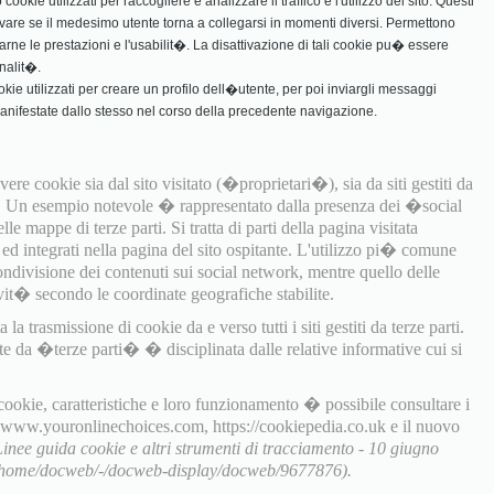
ookie utilizzati per raccogliere e analizzare il traffico e l'utilizzo del sito. Questi
vare se il medesimo utente torna a collegarsi in momenti diversi. Permettono
rarne le prestazioni e l'usabilit�. La disattivazione di tali cookie pu� essere
nalit�.
ookie utilizzati per creare un profilo dell�utente, per poi inviargli messaggi
manifestate dallo stesso nel corso della precedente navigazione.
ere cookie sia dal sito visitato (�proprietari�), sia da siti gestiti da
). Un esempio notevole � rappresentato dalla presenza dei �social
e mappe di terze parti. Si tratta di parti della pagina visitata
i ed integrati nella pagina del sito ospitante. L'utilizzo pi� comune
ondivisione dei contenuti sui social network, mentre quello delle
it� secondo le coordinate geografiche stabilite.
a trasmissione di cookie da e verso tutti i siti gestiti da terze parti.
te da �terze parti� � disciplinata dalle relative informative cui si
 cookie, caratteristiche e loro funzionamento � possibile consultare i
, www.youronlinechoices.com, https://cookiepedia.co.uk e il nuovo
Linee guida cookie e altri strumenti di tracciamento - 10 giugno
t/home/docweb/-/docweb-display/docweb/9677876).