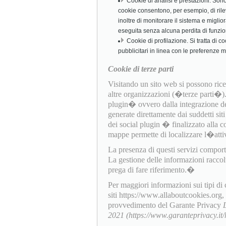
Cookie di analisi e prestazioni. Sono c
cookie consentono, per esempio, di rile
inoltre di monitorare il sistema e miglio
eseguita senza alcuna perdita di funzio
Cookie di profilazione. Si tratta di c
pubblicitari in linea con le preferenze 
Cookie di terze parti
Visitando un sito web si possono ricev
altre organizzazioni (�terze parti�
plugin� ovvero dalla integrazione dell
generate direttamente dai suddetti sit
dei social plugin � finalizzato alla c
mappe permette di localizzare l�attiv
La presenza di questi servizi comporta l
La gestione delle informazioni raccol
prega di fare riferimento.�
Per maggiori informazioni sui tipi di
siti https://www.allaboutcookies.org
provvedimento del Garante Privacy
2021 (https://www.garanteprivacy.i