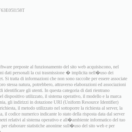
63E05I158T
software preposte al funzionamento del sito web acquisiscono, nel
uni dati personali la cui trasmissione � implicita nell�uso dei
t. Si tratta di informazioni che non sono raccolte per essere associate
 loro stessa natura, potrebbero, attraverso elaborazioni ed associazioni
i identificare gli utenti. In questa categoria di dati rientrano
 dispositivo utilizzato, il sistema operativo, il modello e la marca
onia, gli indirizzi in dotazione URI (Uniform Resource Identifier)
richiesta, il metodo utilizzato nel sottoporre la richiesta al server, la
a, il codice numerico indicante lo stato della risposta data dal server
ametri relativi al sistema operativo e all�ambiente informatico del tuo
ti per elaborare statistiche anonime sull�uso del sito web e per
o.