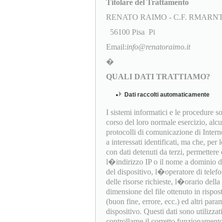
Titolare del Trattamento
RENATO RAIMO - C.F. RMARNT
56100 Pisa Pi
Email:
info@renatoraimo.it
�
QUALI DATI TRATTIAMO?
Dati raccolti automaticamente
I sistemi informatici e le procedure 
corso del loro normale esercizio, alc
protocolli di comunicazione di Interne
a interessati identificati, ma che, per
con dati detenuti da terzi, permettere d
l�indirizzo IP o il nome a dominio del
del dispositivo, l�operatore di telef
delle risorse richieste, l�orario della 
dimensione del file ottenuto in rispost
(buon fine, errore, ecc.) ed altri par
dispositivo. Questi dati sono utilizza
controllarne il corretto funzionament