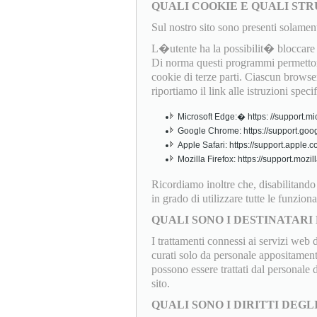
QUALI COOKIE E QUALI STR
Sul nostro sito sono presenti solamen
L�utente ha la possibilit� bloccare o
Di norma questi programmi permettono
cookie di terze parti. Ciascun browser
riportiamo il link alle istruzioni speci
Microsoft Edge:� https: //support.mi
Google Chrome: https://support.goo
Apple Safari: https://support.apple
Mozilla Firefox: https://support.mo
Ricordiamo inoltre che, disabilitand
in grado di utilizzare tutte le funziona
QUALI SONO I DESTINATARI 
I trattamenti connessi ai servizi web 
curati solo da personale appositamente
possono essere trattati dal personale
sito.
QUALI SONO I DIRITTI DEGL