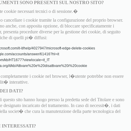
UMENTI SONO PRESENTI SUL NOSTRO SITO?
te cookie necessari tecnici o di sessione.�
 cancellare i cookie tramite la configurazione del proprio browser.
 anche, con apposita opzione, di bloccare specificatamente i
, presenta procedure diverse per la gestione dei cookie, di seguito
fiche di quelli pi� diffusi:
crosoft.com/it-it/help/4027947/microsoft-edge-delete-cookies
gle.com/accounts/answer/61416?hl=it
.com/kb/HT1677?viewlocale=it_IT
zilla.org/it/kb/Attivare%20e%20disattivare%20i%20cookie
o completamente i cookie nel browser, l�utente potrebbe non essere
lit� interattive.
DEI DATI?
di questo sito hanno luogo presso la predetta sede del Titolare e sono
 designato incaricato del trattamento. In caso di necessit�, i dati
 della societ� che cura la manutenzione della parte tecnologica del
I INTERESSATI?