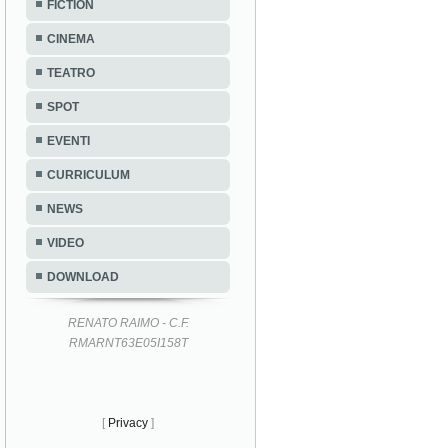
FICTION
CINEMA
TEATRO
SPOT
EVENTI
CURRICULUM
NEWS
VIDEO
DOWNLOAD
RENATO RAIMO - C.F.
RMARNT63E05I158T
[
Privacy
]