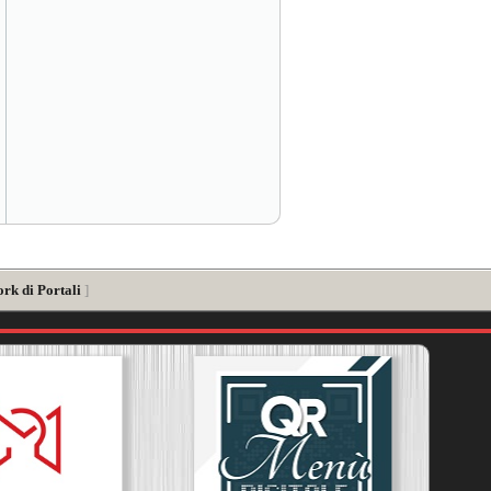
rk di Portali
]