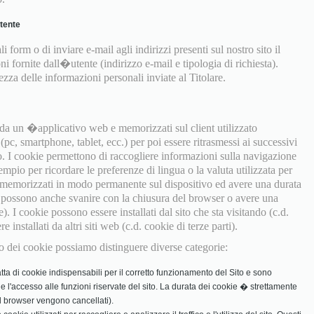
utente
i form o di inviare e-mail agli indirizzi presenti sul nostro sito il
ni fornite dall�utente (indirizzo e-mail e tipologia di richiesta).
za delle informazioni personali inviate al Titolare.
e da un �applicativo web e memorizzati sul client utilizzato
pc, smartphone, tablet, ecc.) per poi essere ritrasmessi ai successivi
o. I cookie permettono di raccogliere informazioni sulla navigazione
empio per ricordare le preferenze di lingua o la valuta utilizzata per
 memorizzati in modo permanente sul dispositivo ed avere una durata
ma possono anche svanire con la chiusura del browser o avere una
e). I cookie possono essere installati dal sito che sta visitando (c.d.
installati da altri siti web (c.d. cookie di terze parti).
izzo dei cookie possiamo distinguere diverse categorie:
tta di cookie indispensabili per il corretto funzionamento del Sito e sono
in e l'accesso alle funzioni riservate del sito. La durata dei cookie � strettamente
 il browser vengono cancellati).