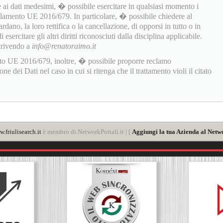
 ai dati medesimi, � possibile esercitare in qualsiasi momento i
golamento UE 2016/679. In particolare, � possibile chiedere al
rdano, la loro rettifica o la cancellazione, di opporsi in tutto o in
sercitare gli altri diritti riconosciuti dalla disciplina applicabile.
scrivendo a
info@renatoraimo.it
to UE 2016/679, inoltre, � possibile proporre reclamo
 dei Dati nel caso in cui si ritenga che il trattamento violi il citato
.friulisearch.it
è membro di NetworkPortali.it | [
Aggiungi la tua Azienda al Netwo