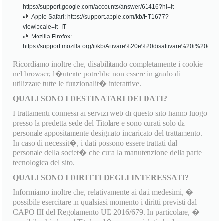
https://support.google.com/accounts/answer/61416?hl=it
Apple Safari: https://support.apple.com/kb/HT1677?
viewlocale=it_IT
Mozilla Firefox:
https://support.mozilla.org/it/kb/Attivare%20e%20disattivare%20i%20cook
Ricordiamo inoltre che, disabilitando completamente i cookie
nel browser, l�utente potrebbe non essere in grado di
utilizzare tutte le funzionalit� interattive.
QUALI SONO I DESTINATARI DEI DATI?
I trattamenti connessi ai servizi web di questo sito hanno luogo
presso la predetta sede del Titolare e sono curati solo da
personale appositamente designato incaricato del trattamento.
In caso di necessit�, i dati possono essere trattati dal
personale della societ� che cura la manutenzione della parte
tecnologica del sito.
QUALI SONO I DIRITTI DEGLI INTERESSATI?
Informiamo inoltre che, relativamente ai dati medesimi, �
possibile esercitare in qualsiasi momento i diritti previsti dal
CAPO III del Regolamento UE 2016/679. In particolare, �