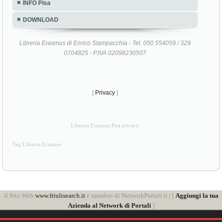
INFO Pisa
DOWNLOAD
Libreria Erasmus di Enrico Stampacchia - Tel. 050 554059 / 329
0704825 - P.IVA 02098230507
[
Privacy
]
Libreria Erasmus Pisa privacy
Tag Libreria Erasmus
il Sito Web
www.friulisearch.it
è membro di NetworkPortali.it | [
Aggiungi la tua
Azienda al Network di Portali
]